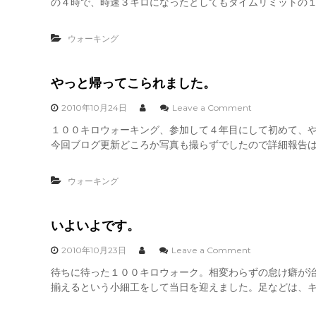
の４時で、時速３キロになったとしてもタイムリミットの１
０
ス
０
ト
k
ウォーキング
m
の
雑
感
やっと帰ってこられました。
o
2010年10月24日
Leave a Comment
８
n
１００キロウォーキング、参加して４年目にして初めて、
０
や
キ
今回ブログ更新どころか写真も撮らずでしたので詳細報告はで
っ
ロ
と
辺
帰
り
ウォーキング
っ
て
こ
ら
いよいよです。
れ
ま
o
2010年10月23日
Leave a Comment
し
n
待ちに待った１００キロウォーク。相変わらずの怠け癖が
た
い
。
揃えるという小細工をして当日を迎えました。足などは、キ
よ
い
よ