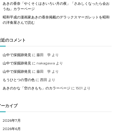
あきの香奈「やくそくはきいろい月の夜」「さみしくなったら会お
うね」カラーページ
昭和平成の漫画家あきの香奈掲載のデラックスマーガレットを昭和
の洋食屋さんで読む
最近のコメント
山中で採掘跡発見
に
藤田 学
より
山中で採掘跡発見
に
nakagawa
より
山中で採掘跡発見
に
藤田 学
より
もうひとつの雪の色
に
西田
より
あきのかな「空のきもち」のカラーページ
に
1501
より
アーカイブ
2026年7月
2026年6月