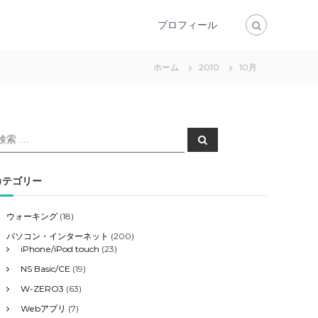
プロフィール
ホーム
2010
10月
検
検
索
索
対
象
カテゴリー
ウォーキング
(18)
パソコン・インターネット
(200)
iPhone/iPod touch
(23)
NS Basic/CE
(19)
W-ZERO3
(63)
Webアプリ
(7)