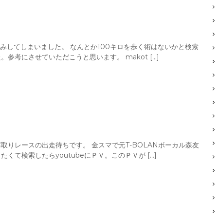
みしてしまいました。 なんとか100キロを歩く術はないかと検索
考にさせていただこうと思います。 makot […]
りレースの出走待ちです。 金スマで元T-BOLANボーカル森友
て検索したらyoutubeにＰＶ。このＰＶが […]