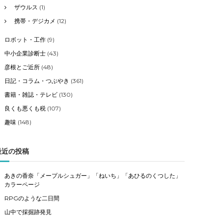
ザウルス
(1)
携帯・デジカメ
(12)
ロボット・工作
(9)
中小企業診断士
(43)
彦根とご近所
(48)
日記・コラム・つぶやき
(361)
書籍・雑誌・テレビ
(130)
良くも悪くも税
(107)
趣味
(148)
最近の投稿
あきの香奈「メープルシュガー」「ねいち」「あひるのくつした」
カラーページ
RPGのような二日間
山中で採掘跡発見