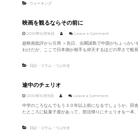
ウォーキング
で
す
。
映画を観るならその前に
o
2010年10月18日
Leave a Comment
n
超映画批評から引用 ＞先日、尖閣諸島で中国がちょっかい
映
わけだが、ここで日本側が相手も仰天するほどの早さで船長
画
を
観
日記・コラム・つぶやき
る
な
ら
そ
途中のチェリオ
の
前
o
2010年10月15日
Leave a Comment
に
n
中学のころなんでもう３０年以上前になるでしょうか。田
途
たところに駄菓子屋があって、部活帰りにチェリオを一本、冷
中
の
チ
日記・コラム・つぶやき
ェ
リ