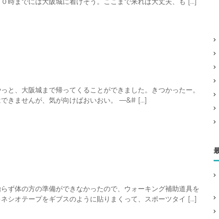
０時までには大阪城に着けそう。ここまで来れば大丈夫、も […]
やっと、大阪城まで帰ってくることができました。きつかったー。
きませんが、気が向けばおいおい。 —&# […]
治らず体の方の準備ができなかったので、ウォーキング補助道具を
ネシオテープをギブスのように貼りまくって、スポーツタイ […]