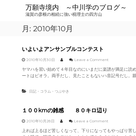
コ
万願寺境内 ～中川学のブログ～
ン
滋賀の彦根の相続に強い税理士の四方山
テ
ン
月:
2010年10月
ツ
へ
ス
キ
いよいよアンサンブルコンテスト
ッ
o
プ
2010年10月30日
Leave a Comment
n
ヤマハを習い始めて４年目なのにいまだに楽譜が満足に読
い
ートはビオラ。両手だし、見たこともないハ音記号だし。親
よ
い
よ
日記・コラム・つぶやき
ア
ン
サ
ン
１００kmの雑感 ８０キロ辺り
ブ
ル
o
2010年10月28日
Leave a Comment
コ
n
上れば上るほど苦しくなって、下りになってもやっぱり苦
ン
１
テ