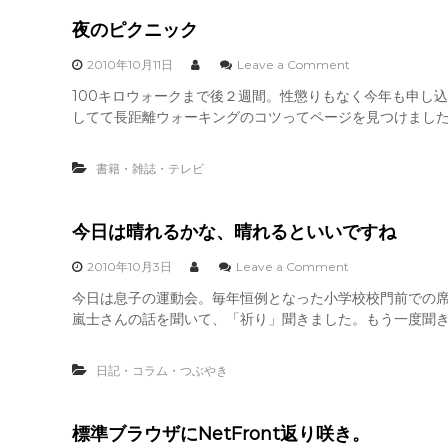
オ
夜のピクニック
o
2010年10月11日
Leave a Comment
n
100キロウォークまで後２週間。性懲りもなく今年も申し込
夜
してて長距離ウォーキングのコツってページを見つけました。参
の
ピ
ク
書籍・雑誌・テレビ
ニ
ッ
ク
今日は晴れるかな、晴れるといいですね
o
2010年10月3日
Leave a Comment
n
今日は息子の運動会。毎年恒例となった小学校校門前での席取
今
嵐士さんの話を聞いて、「祈り」聞きました。もう一度聞きたく
日
は
晴
日記・コラム・つぶやき
れ
る
か
な
標準ブラウザにNetFront返り咲き。
、