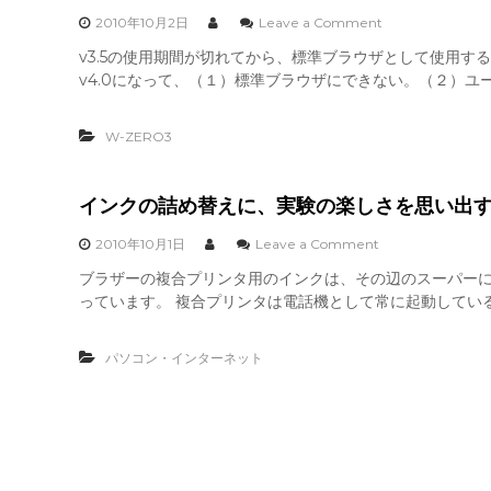
晴
o
2010年10月2日
Leave a Comment
れ
n
v3.5の使用期間が切れてから、標準ブラウザとして使用する
る
標
と
v4.0になって、（１）標準ブラウザにできない。（２）ユー
準
い
ブ
い
ラ
で
W-ZERO3
ウ
す
ザ
ね
に
N
インクの詰め替えに、実験の楽しさを思い出
e
t
o
2010年10月1日
Leave a Comment
F
n
ブラザーの複合プリンタ用のインクは、その辺のスーパー
r
イ
o
っています。 複合プリンタは電話機として常に起動している
ン
n
ク
t
の
返
パソコン・インターネット
詰
り
め
咲
替
き
え
。
に
、
実