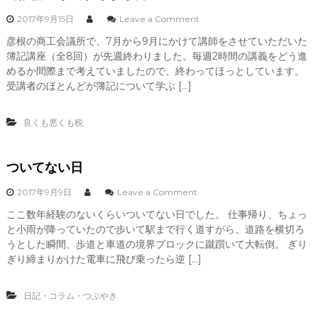
な
o
2017年9月15日
Leave a Comment
く
n
な
彦根の商工会議所で、7月から9月にかけて講師をさせていただいた
簿
っ
簿記講座（全8回）が先週終わりました。毎週2時間の講義をどう進
記
て
講
めるか間際まで考えていましたので、終わってほっとしています。
し
座
受講者のほとんどが簿記について学ぶ […]
ま
が
っ
終
た
わ
良くも悪くも税
ら
り
、
ま
し
ついてない日
た
。
o
2017年9月9日
Leave a Comment
n
ここ数年経験のないくらいついてない日でした。 仕事帰り、ちょっ
つ
と小雨が降っていたので歩いて駅まで行く道すがら、道路を横切ろ
い
て
うとした瞬間、歩道と車道の境界ブロックに蹴躓いて大転倒。 ぎり
な
ぎり締まりかけた電車に飛び乗ったら逆 […]
い
日
日記・コラム・つぶやき