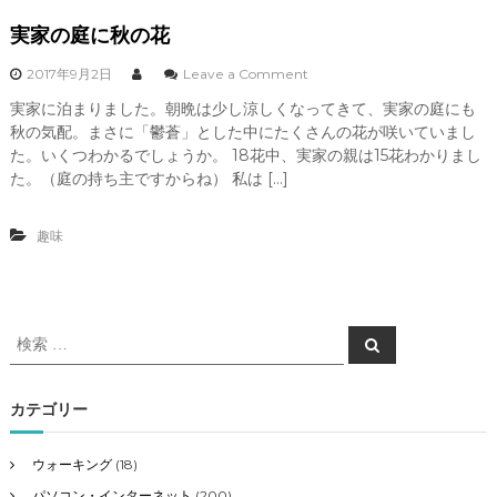
実家の庭に秋の花
o
2017年9月2日
Leave a Comment
n
実家に泊まりました。朝晩は少し涼しくなってきて、実家の庭にも
実
秋の気配。まさに「鬱蒼」とした中にたくさんの花が咲いていまし
家
の
た。いくつわかるでしょうか。 18花中、実家の親は15花わかりまし
庭
た。（庭の持ち主ですからね） 私は […]
に
秋
の
趣味
花
検
検
索
索
対
象
カテゴリー
:
ウォーキング
(18)
パソコン・インターネット
(200)