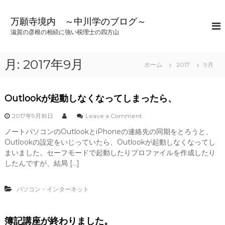
コ
ン
万願寺境内 ～中川学のブログ～
テ
滋賀の彦根の相続に強い税理士の四方山
ン
ツ
へ
月:
2017年9月
ホーム
2017
9月
ス
キ
ッ
Outlookが起動しなくなってしまったら、
プ
o
2017年9月18日
Leave a Comment
n
ノートパソコンのOutlookとiPhoneの連絡先の同期をとろうと、
O
Outlookの設定をいじっていたら、Outlookが起動しなくなってし
u
t
まいました。セーフモードで起動したりプロファイルを作成したり
l
したんですが、結局 […]
o
o
k
パソコン・インターネット
が
起
動
簿記講座が終わりました。
し