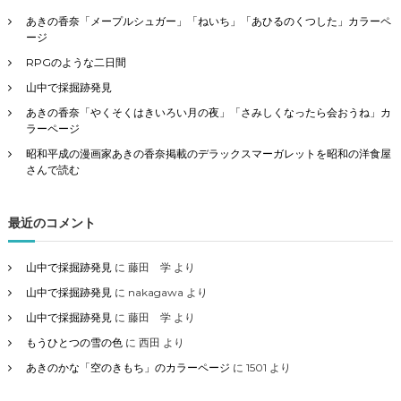
あきの香奈「メープルシュガー」「ねいち」「あひるのくつした」カラーペ
ージ
RPGのような二日間
山中で採掘跡発見
あきの香奈「やくそくはきいろい月の夜」「さみしくなったら会おうね」カ
ラーページ
昭和平成の漫画家あきの香奈掲載のデラックスマーガレットを昭和の洋食屋
さんで読む
最近のコメント
山中で採掘跡発見
に
藤田 学
より
山中で採掘跡発見
に
nakagawa
より
山中で採掘跡発見
に
藤田 学
より
もうひとつの雪の色
に
西田
より
あきのかな「空のきもち」のカラーページ
に
1501
より