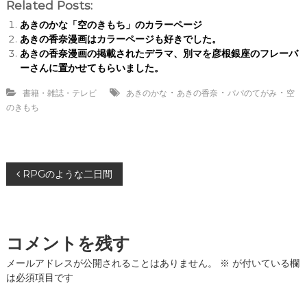
Related Posts:
あきのかな「空のきもち」のカラーページ
あきの香奈漫画はカラーページも好きでした。
あきの香奈漫画の掲載されたデラマ、別マを彦根銀座のフレーバ
ーさんに置かせてもらいました。
・
・
・
書籍・雑誌・テレビ
あきのかな
あきの香奈
パパのてがみ
空
のきもち
投
RPGのような二日間
稿
ナ
コメントを残す
ビ
メールアドレスが公開されることはありません。
※
が付いている欄
は必須項目です
ゲ