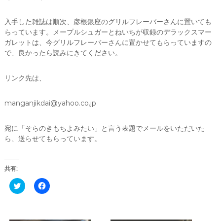
入手した雑誌は順次、彦根銀座のグリルフレーバーさんに置いても
らっています。メープルシュガーとねいちが収録のデラックスマー
ガレットは、今グリルフレーバーさんに置かせてもらっていますの
で、良かったら読みにきてください。
リンク先は、
manganjikdai@yahoo.co.jp
宛に「そらのきもちよみたい」と言う表題でメールをいただいた
ら、送らせてもらっています。
共有:
ク
F
リ
a
ッ
c
ク
e
し
b
て
o