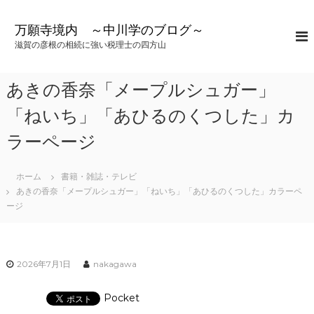
コ
ン
万願寺境内 ～中川学のブログ～
テ
滋賀の彦根の相続に強い税理士の四方山
ン
ツ
へ
あきの香奈「メープルシュガー」
ス
キ
「ねいち」「あひるのくつした」カ
ッ
ラーページ
プ
ホーム
書籍・雑誌・テレビ
あきの香奈「メープルシュガー」「ねいち」「あひるのくつした」カラーペ
ージ
2026年7月1日
nakagawa
Pocket