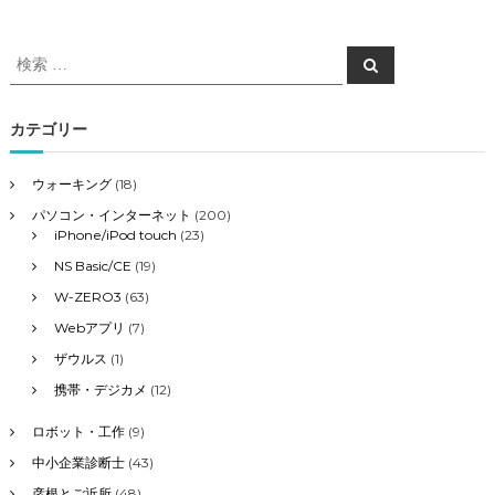
検
検
索
索
対
象
カテゴリー
:
ウォーキング
(18)
パソコン・インターネット
(200)
iPhone/iPod touch
(23)
NS Basic/CE
(19)
W-ZERO3
(63)
Webアプリ
(7)
ザウルス
(1)
携帯・デジカメ
(12)
ロボット・工作
(9)
中小企業診断士
(43)
彦根とご近所
(48)