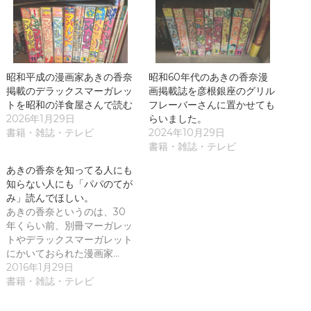
T
o
w
k
i
で
t
共
t
有
e
す
r
る
で
に
共
は
昭和平成の漫画家あきの香奈
昭和60年代のあきの香奈漫
有
ク
掲載のデラックスマーガレッ
画掲載誌を彦根銀座のグリル
(
リ
新
ッ
トを昭和の洋食屋さんで読む
フレーバーさんに置かせても
し
ク
2026年1月29日
らいました。
い
し
ウ
て
書籍・雑誌・テレビ
2024年10月29日
ィ
く
書籍・雑誌・テレビ
ン
だ
ド
さ
ウ
い
あきの香奈を知ってる人にも
で
(
開
新
知らない人にも「パパのてが
き
し
み」読んでほしい。
ま
い
す
ウ
あきの香奈というのは、30
)
ィ
年くらい前、別冊マーガレッ
ン
ド
トやデラックスマーガレット
ウ
にかいておられた漫画家…
で
開
2016年1月29日
き
書籍・雑誌・テレビ
ま
す
)