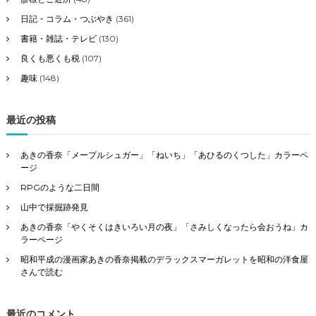
日記・コラム・つぶやき
(361)
書籍・雑誌・テレビ
(130)
良くも悪くも税
(107)
趣味
(148)
最近の投稿
あきの香奈「メープルシュガー」「ねいち」「あひるのくつした」カラーペ
ージ
RPGのような二日間
山中で採掘跡発見
あきの香奈「やくそくはきいろい月の夜」「さみしくなったら会おうね」カ
ラーページ
昭和平成の漫画家あきの香奈掲載のデラックスマーガレットを昭和の洋食屋
さんで読む
最近のコメント