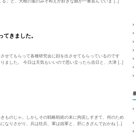
る」と、大根の葉のみそ和えが好きな娘が一番喜んでいま […]
ってきました。
会させてもらって各種研究会に顔を出させてもらっているのです
ました。 今日は天気もいいので思い立ったら吉日と、大津 […]
つきものじゃ。しかしその戦略戦術の末に拘泥しすぎて、何のため
になりさがり、兵は狂兵、軍は凶軍と、肝にきざんでおかね […]