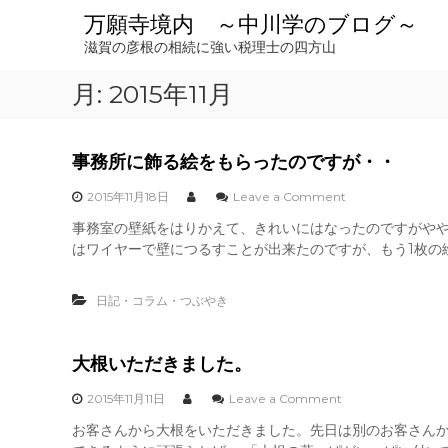
コ
万願寺境内 ～中川学のブログ～
ン
滋賀の彦根の相続に強い税理士の四方山
テ
ン
月:
2015年11月
ツ
へ
ス
キ
事務所に飾る絵をもらったのですが・・
ッ
o
プ
2015年11月18日
Leave a Comment
n
事務室の壁紙をはりかえて、きれいにはなったのですがやや
事
はワイヤーで壁につるすことが出来たのですが、もう1枚の絵
務
所
に
日記・コラム・つぶやき
飾
る
絵
を
大根いただきました。
も
ら
o
2015年11月11日
Leave a Comment
っ
n
お客さんから大根をいただきました。先日は別のお客さん
た
大
の