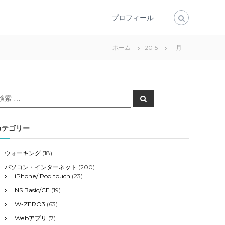
プロフィール
ホーム
2015
11月
検
検
索
索
対
象
カテゴリー
ウォーキング
(18)
パソコン・インターネット
(200)
iPhone/iPod touch
(23)
NS Basic/CE
(19)
W-ZERO3
(63)
Webアプリ
(7)