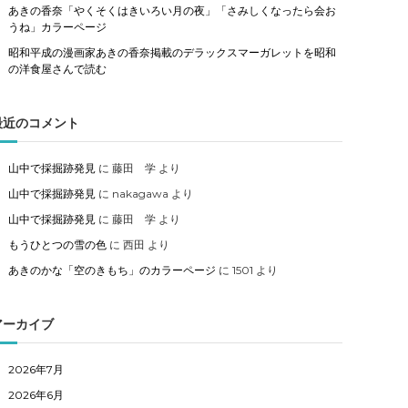
あきの香奈「やくそくはきいろい月の夜」「さみしくなったら会お
うね」カラーページ
昭和平成の漫画家あきの香奈掲載のデラックスマーガレットを昭和
の洋食屋さんで読む
最近のコメント
山中で採掘跡発見
に
藤田 学
より
山中で採掘跡発見
に
nakagawa
より
山中で採掘跡発見
に
藤田 学
より
もうひとつの雪の色
に
西田
より
あきのかな「空のきもち」のカラーページ
に
1501
より
アーカイブ
2026年7月
2026年6月