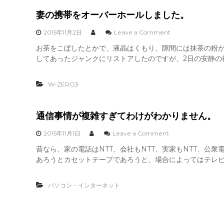
あ
ま
妻の携帯をオーバーホールしました。
り
に
o
2015年11月2日
Leave a Comment
も
n
お茶をこぼしたとかで、液晶はくもり、隙間には抹茶の粉
狭
妻
苦
してあったジャンクにリストアしたのですが、2日の安静の後
の
し
携
い
帯
の
W-ZERO3
を
で
オ
、
ー
と
バ
通信事情が複雑すぎてわけがわかりません。
う
ー
と
ホ
o
2015年11月1日
Leave a Comment
う
ー
n
壁
昔なら、家の電話はNTT、会社もNTT、実家もNTT、公
ル
通
を
し
あろうとカセットテープであろうと、場合によってはテレビを
信
移
ま
事
動
し
情
し
た
パソコン・インターネット
が
ま
。
複
し
雑
た
す
。
ぎ