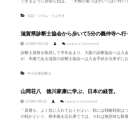
できるように頑張らねば。 「大根の葉っぱがいっぱい付いて
根
で
い
す
た
が
日記・コラム・つぶやき
だ
・
き
・
ま
し
滋賀県診断士協会から歩いて5分の義仲寺へ行
た
。
o
2015年11月10日
Leave a Comment
n
診断士資格を取得して半年あまり、大阪の診断協会へは入
滋
が、本拠である滋賀の診断士協会へは入会手続き出来ずにおり
賀
県
診
中小企業診断士
断
士
協
会
山岡荘八 徳川家康に学ぶ、日本の経営。
か
ら
o
2015年11月9日
Leave a Comment
歩
n
「直勝も、よく肚に入れておくがよい。戦には戦略戦術は
い
山
て
の戦かという、根本義を忘れ果てては、それは無意味な殺傷
岡
5
荘
分
八