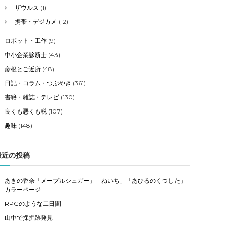
ザウルス
(1)
携帯・デジカメ
(12)
ロボット・工作
(9)
中小企業診断士
(43)
彦根とご近所
(48)
日記・コラム・つぶやき
(361)
書籍・雑誌・テレビ
(130)
良くも悪くも税
(107)
趣味
(148)
最近の投稿
あきの香奈「メープルシュガー」「ねいち」「あひるのくつした」
カラーページ
RPGのような二日間
山中で採掘跡発見