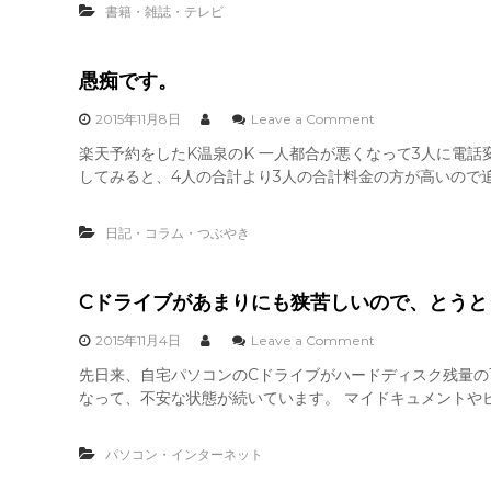
の
書籍・雑誌・テレビ
義
徳
仲
川
寺
家
愚痴です。
へ
康
行
に
o
2015年11月8日
Leave a Comment
っ
学
n
て
楽天予約をしたK温泉のK 一人都合が悪くなって3人に電
ぶ
愚
き
、
してみると、4人の合計より3人の合計料金の方が高いので追
痴
ま
日
で
し
本
す
た
の
日記・コラム・つぶやき
。
。
経
営
。
Cドライブがあまりにも狭苦しいので、とうと
o
2015年11月4日
Leave a Comment
n
先日来、自宅パソコンのCドライブがハードディスク残量の
C
なって、不安な状態が続いています。 マイドキュメントやピ
ド
ラ
イ
パソコン・インターネット
ブ
が