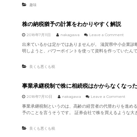
の
趣味
木
が
芽
吹
株の納税猶予の計算をわかりやすく解説
き
始
o
2018年7月11日
nakagawa
Leave a Comment
め
n
出来ているかは定かではありませんが。 滋賀県中小企業診
ま
株
し
明しようと、パワーポイントを使って資料を作っていたんで
の
た
納
。
税
良くも悪くも税
猶
予
の
計
事業承継税制で株に相続税はかからなくなっ
算
を
o
2018年7月10日
nakagawa
Leave a Comment
わ
n
事業承継税制というのは、高齢の経営者の代替わりを進め
か
事
り
予のことを言うそうです。 証券会社で株を買えるような大き
業
や
承
す
継
く
良くも悪くも税
税
解
制