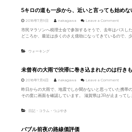
説
で
株
5キロの道も一歩から、近いと言っても始めな
に
相
o
2018年7月9日
nakagawa
Leave a Comment
続
n
市民マラソンへ税理士会で参加するそうで、去年はパスした
税
5
は
どころか、最近は歩くのさえ億劫になってきているので、少し
キ
か
ロ
か
の
ら
ウォーキング
道
な
も
く
一
な
歩
未曾有の大雨で渋滞に巻き込まれたのは行き
っ
か
た
ら
o
2018年7月6日
nakagawa
Leave a Comment
の
、
n
か
昨日からの大雨で、地震でしか聞かないと思っていた携帯の
近
未
い
その度に画面を確認しています。 滋賀県はJRが止まってし
曾
と
有
言
の
っ
日記・コラム・つぶやき
大
て
雨
も
で
始
渋
バブル前夜の路線価評価
め