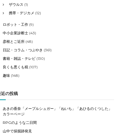
ザウルス
(1)
携帯・デジカメ
(12)
ロボット・工作
(9)
中小企業診断士
(43)
彦根とご近所
(48)
日記・コラム・つぶやき
(361)
書籍・雑誌・テレビ
(130)
良くも悪くも税
(107)
趣味
(148)
最近の投稿
あきの香奈「メープルシュガー」「ねいち」「あひるのくつした」
カラーページ
RPGのような二日間
山中で採掘跡発見