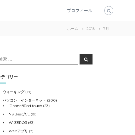
プロフィール
ホーム
2018
7月
検
検
索
索
対
象
カテゴリー
ウォーキング
(18)
パソコン・インターネット
(200)
iPhone/iPod touch
(23)
NS Basic/CE
(19)
W-ZERO3
(63)
Webアプリ
(7)