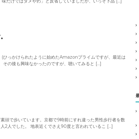
味だけではダメやわ」と反省していましたが、いっそ下品 […]
す。
。(ひっかけられたように始めたAmazonプライムですが、最近は
、その後も興味なかったのですが、聴いてみると […]
素頭で歩いています。京都で9時前にすれ違った男性歩行者を数
2人でした。 地表近くでさえ90度と言われているこ […]