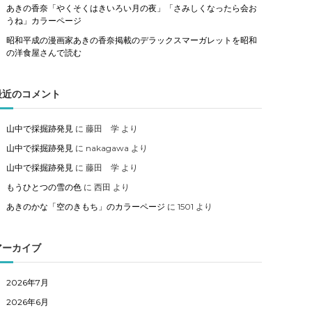
あきの香奈「やくそくはきいろい月の夜」「さみしくなったら会お
うね」カラーページ
昭和平成の漫画家あきの香奈掲載のデラックスマーガレットを昭和
の洋食屋さんで読む
最近のコメント
山中で採掘跡発見
に
藤田 学
より
山中で採掘跡発見
に
nakagawa
より
山中で採掘跡発見
に
藤田 学
より
もうひとつの雪の色
に
西田
より
あきのかな「空のきもち」のカラーページ
に
1501
より
アーカイブ
2026年7月
2026年6月