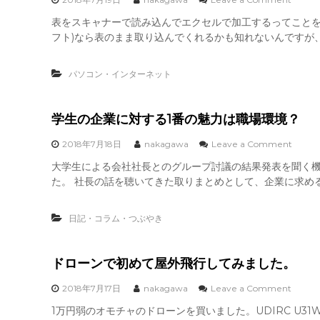
た
る
n
表をスキャナーで読み込んでエクセルで加工するってことを
。
と
エ
思
フト)なら表のまま取り込んでくれるかも知れないんですが、
ク
い
セ
ま
ル
す
パソコン・インターネット
で
か
３
ス
テ
学生の企業に対する1番の魅力は職場環境？
ッ
プ
o
2018年7月18日
nakagawa
Leave a Comment
も
n
大学生による会社社長とのグループ討議の結果発表を聞く
面
学
倒
た。 社長の話を聴いてきた取りまとめとして、企業に求める
生
く
の
さ
企
い
日記・コラム・つぶやき
業
と
に
考
対
え
す
ドローンで初めて屋外飛行してみました。
る
る
人
1
o
2018年7月17日
nakagawa
Leave a Comment
は
番
n
記
1万円弱のオモチャのドローンを買いました。UDIRC U
の
ド