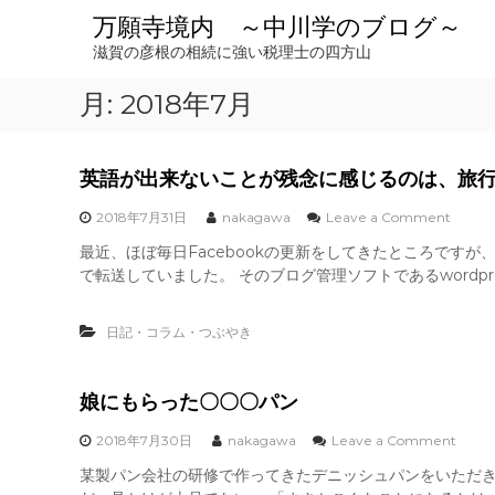
コ
万願寺境内 ～中川学のブログ～
ン
滋賀の彦根の相続に強い税理士の四方山
テ
ン
月:
2018年7月
ツ
へ
ス
キ
英語が出来ないことが残念に感じるのは、旅
ッ
o
プ
2018年7月31日
nakagawa
Leave a Comment
n
最近、ほぼ毎日Facebookの更新をしてきたところですが、実際の
英
で転送していました。 そのブログ管理ソフトであるwordpre
語
が
出
日記・コラム・つぶやき
来
な
い
こ
娘にもらった〇〇〇パン
と
が
o
2018年7月30日
nakagawa
Leave a Comment
残
n
某製パン会社の研修で作ってきたデニッシュパンをいただ
念
娘
に