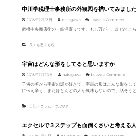
し
い
中川学税理士事務所の外観図を描いてみまし
。
o
2018年7月23日
nakagawa
Leave a Comment
n
彦根中央商店街の一筋湖寄りです。もし万が一、訪ねてこ
中
川
学
良くも悪くも税
税
理
士
宇宙はどんな形をしてると思いますか
事
務
所
o
2018年7月20日
nakagawa
Leave a Comment
の
n
子供の頃から宇宙の話が好きで、宇宙の形はこんな形をし
外
宇
に伝え辛く、またほとんどの人が興味もないので、話そうとし
観
宙
図
は
を
ど
日記・コラム・つぶやき
描
ん
い
な
て
形
み
を
エクセルで３ステップも面倒くさいと考える
ま
し
し
て
o
2018年7月19日
nakagawa
Leave a Comment