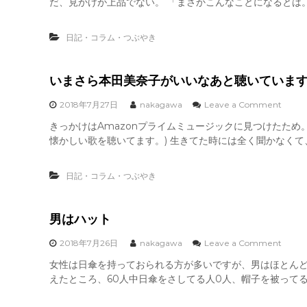
だ、見かけが上品でない。 「まさかこんなことになるとは。
に
感
も
じ
ら
る
日記・コラム・つぶやき
っ
の
た
は
〇
、
〇
いまさら本田美奈子がいいなあと聴いていま
旅
〇
行
パ
o
2018年7月27日
nakagawa
Leave a Comment
へ
ン
n
行
きっかけはAmazonプライムミュージックに見つけたため
い
っ
懐かしい歌を聴いてます。) 生きてた時には全く聞かなくて
ま
た
さ
時
ら
と
日記・コラム・つぶやき
本
パ
田
ソ
美
コ
奈
男はハット
ン
子
の
が
o
2018年7月26日
nakagawa
Leave a Comment
ト
い
n
ラ
女性は日傘を持っておられる方が多いですが、男はほとんど
い
男
ブ
な
えたところ、60人中日傘をさしてる人0人、帽子を被ってる人
は
ル
あ
ハ
。
と
ッ