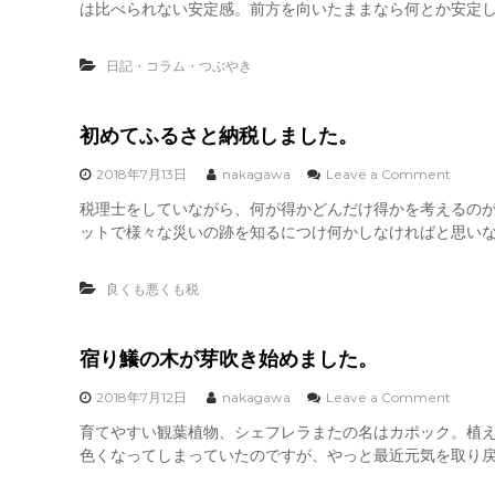
録
魅
は比べられない安定感。前方を向いたままなら何とか安定して
ロ
マ
力
ー
ク
は
ン
ロ
職
日記・コラム・つぶやき
で
で
場
初
も
環
め
相
境
て
初めてふるさと納税しました。
当
？
屋
便
外
o
2018年7月13日
nakagawa
Leave a Comment
利
飛
n
税理士をしていながら、何が得かどんだけ得かを考えるのが
行
初
し
ットで様々な災いの跡を知るにつけ何かしなければと思いな
め
て
て
み
ふ
ま
良くも悪くも税
る
し
さ
た
と
。
納
宿り鱶の木が芽吹き始めました。
税
し
o
2018年7月12日
nakagawa
Leave a Comment
ま
n
育てやすい観葉植物、シェフレラまたの名はカポック。植
し
宿
た
色くなってしまっていたのですが、やっと最近元気を取り戻し
り
。
鱶