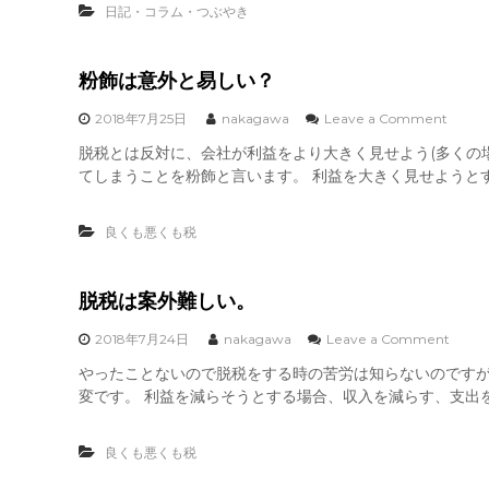
聴
日記・コラム・つぶやき
ト
い
て
い
粉飾は意外と易しい？
ま
す
o
2018年7月25日
nakagawa
Leave a Comment
。
n
脱税とは反対に、会社が利益をより大きく見せよう(多くの
粉
てしまうことを粉飾と言います。 利益を大きく見せようとす
飾
は
意
良くも悪くも税
外
と
易
し
脱税は案外難しい。
い
？
o
2018年7月24日
nakagawa
Leave a Comment
n
やったことないので脱税をする時の苦労は知らないのです
脱
変です。 利益を減らそうとする場合、収入を減らす、支出を
税
は
案
良くも悪くも税
外
難