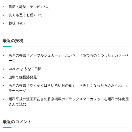
書籍・雑誌・テレビ
(130)
良くも悪くも税
(107)
趣味
(148)
最近の投稿
あきの香奈「メープルシュガー」「ねいち」「あひるのくつした」カラーペ
ージ
RPGのような二日間
山中で採掘跡発見
あきの香奈「やくそくはきいろい月の夜」「さみしくなったら会おうね」カ
ラーページ
昭和平成の漫画家あきの香奈掲載のデラックスマーガレットを昭和の洋食屋
さんで読む
最近のコメント