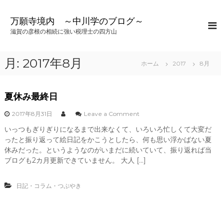
コ
ン
万願寺境内 ～中川学のブログ～
テ
滋賀の彦根の相続に強い税理士の四方山
ン
ツ
へ
月:
2017年8月
ホーム
2017
8月
ス
キ
ッ
夏休み最終日
プ
o
2017年8月31日
Leave a Comment
n
いっつもぎりぎりになるまで出来なくて、いろいろ忙しくて大変だ
夏
ったと振り返って絵日記をかこうとしたら、何も思い浮かばない夏
休
み
休みだった。というようなのがいまだに続いていて、振り返れば当
最
ブログも2カ月更新できていません。 大人 […]
終
日
日記・コラム・つぶやき