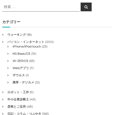
検
検
索
索
対
象
カテゴリー
:
ウォーキング
(18)
パソコン・インターネット
(200)
iPhone/iPod touch
(23)
NS Basic/CE
(19)
W-ZERO3
(63)
Webアプリ
(7)
ザウルス
(1)
携帯・デジカメ
(12)
ロボット・工作
(9)
中小企業診断士
(43)
彦根とご近所
(48)
日記・コラム・つぶやき
(361)