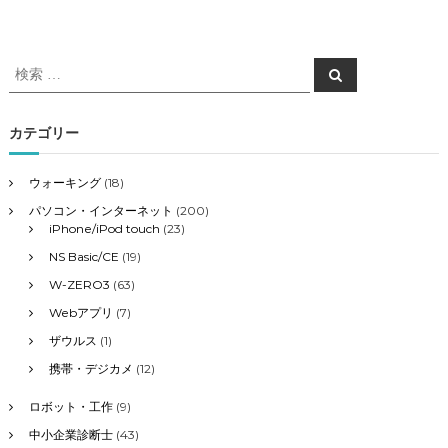
検
検
索
索
対
象
カテゴリー
:
ウォーキング
(18)
パソコン・インターネット
(200)
iPhone/iPod touch
(23)
NS Basic/CE
(19)
W-ZERO3
(63)
Webアプリ
(7)
ザウルス
(1)
携帯・デジカメ
(12)
ロボット・工作
(9)
中小企業診断士
(43)