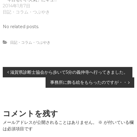
開
新
2014年1月7日
き
し
ま
い
日記・コラム・つぶやき
す
ウ
)
ィ
ン
No related posts.
ド
ウ
で
開
日記・コラム・つぶやき
き
ま
す
)
投
滋賀県診断士協会から歩いて5分の義仲寺へ行ってきました。
事務所に飾る絵をもらったのですが・・
稿
ナ
コメントを残す
ビ
メールアドレスが公開されることはありません。
※
が付いている欄
ゲ
は必須項目です