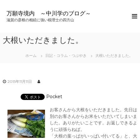
コ
ン
万願寺境内 ～中川学のブログ～
テ
滋賀の彦根の相続に強い税理士の四方山
ン
ツ
へ
大根いただきました。
ス
キ
ッ
ホーム
日記・コラム・つぶやき
大根いただきました。
プ
2015年11月11日
Pocket
お客さんから大根をいただきました。先日は
別のお客さんからお米をいただいてしまいま
した。ありがたいことです。お返しできるよ
うに頑張らねば。
「大根の葉っぱがいっぱい付いてる」と、大