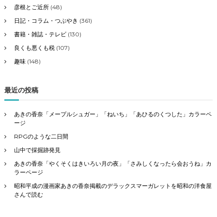
彦根とご近所
(48)
日記・コラム・つぶやき
(361)
書籍・雑誌・テレビ
(130)
良くも悪くも税
(107)
趣味
(148)
最近の投稿
あきの香奈「メープルシュガー」「ねいち」「あひるのくつした」カラーペ
ージ
RPGのような二日間
山中で採掘跡発見
あきの香奈「やくそくはきいろい月の夜」「さみしくなったら会おうね」カ
ラーページ
昭和平成の漫画家あきの香奈掲載のデラックスマーガレットを昭和の洋食屋
さんで読む