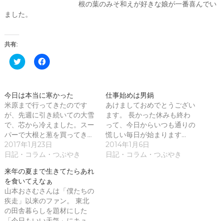
根の葉のみそ和えが好きな娘が一番喜んでい
ました。
共有:
ク
F
リ
a
ッ
c
ク
e
し
b
て
o
今日は本当に寒かった
仕事始めは男鍋
T
o
米原まで行ってきたのです
w
k
あけましておめでとうござい
i
で
が、先週に引き続いての大雪
ます。 長かった休みも終わ
t
共
t
有
で、芯から冷えました。スー
って、今日からいつも通りの
e
す
パーで大根と葱を買ってき…
慌しい毎日が始まります…
r
る
で
に
2017年1月23日
2014年1月6日
共
は
日記・コラム・つぶやき
日記・コラム・つぶやき
有
ク
(
リ
新
ッ
来年の夏まで生きてたらあれ
し
ク
を食いてえなぁ
い
し
ウ
て
山本おさむさんは「僕たちの
ィ
く
疾走」以来のファン。 東北
ン
だ
ド
さ
の田舎暮らしを題材にした
ウ
い
「今日もいい天気」にキュ…
で
(