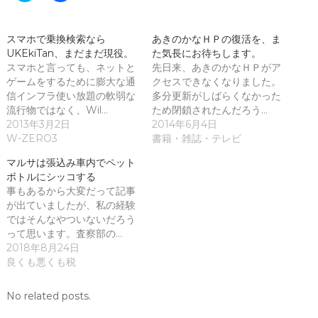
ッ
c
ク
e
し
b
て
o
スマホで乗換検索なら
あきのかなＨＰの復活を、ま
T
o
UKEkiTan、まだまだ現役。
w
k
た気長にお待ちします。
i
で
スマホと言っても、ネットと
先日来、あきのかなＨＰがア
t
共
t
有
ゲームをするために膨大な通
クセスできなくなりました。
e
す
信インフラ使い放題の軟弱な
多分更新がしばらくなかった
r
る
で
に
流行物ではなく、Wil…
ため閉鎖されたんだろう…
共
は
2013年3月2日
2014年6月4日
有
ク
(
リ
W-ZERO3
書籍・雑誌・テレビ
新
ッ
し
ク
マルサは張込み車内でペット
い
し
ウ
て
ボトルにシッコする
ィ
く
事もあるから大変だって記事
ン
だ
ド
さ
が出ていましたが、私の経験
ウ
い
ではそんなやついないだろう
で
(
開
新
って思います。査察部の…
き
し
ま
い
2018年8月24日
す
ウ
良くも悪くも税
)
ィ
ン
ド
ウ
No related posts.
で
開