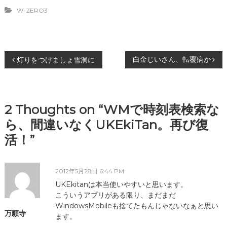
き
ま
W-ZERO3
す
)
投
白金じいさん、転覆病か
灯りをつけましょ雪洞に
稿
ナ
2 Thoughts on “WMで時刻表検索な
ら、間違いなくUKEkiTan。再び復
ビ
活！”
ゲ
ー
2012年5月28日 6:44 PM
UKEkitanは本当使いやすいと思います。
シ
こういうアプリがある限り、まだまだ
WindowsMobileも捨てたもんじゃないなぁと思い
万願寺
ます。
ョ