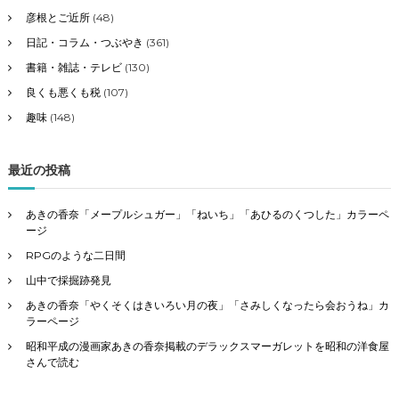
彦根とご近所
(48)
日記・コラム・つぶやき
(361)
書籍・雑誌・テレビ
(130)
良くも悪くも税
(107)
趣味
(148)
最近の投稿
あきの香奈「メープルシュガー」「ねいち」「あひるのくつした」カラーペ
ージ
RPGのような二日間
山中で採掘跡発見
あきの香奈「やくそくはきいろい月の夜」「さみしくなったら会おうね」カ
ラーページ
昭和平成の漫画家あきの香奈掲載のデラックスマーガレットを昭和の洋食屋
さんで読む