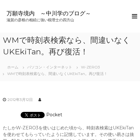
コ
ン
万願寺境内 ～中川学のブログ～
テ
滋賀の彦根の相続に強い税理士の四方山
ン
ツ
へ
WMで時刻表検索なら、間違いなく
ス
キ
UKEkiTan。再び復活！
ッ
プ
ホーム
パソコン・インターネット
W-ZERO3
WMで時刻表検索なら、間違いなくUKEkiTan。再び復活！
2012年3月12日
Pocket
たしかW-ZERO3を使いはじめた頃から、時刻表検索はUKEkiTan
を使わせてもらっていたように記憶しています。その使い易さは抜