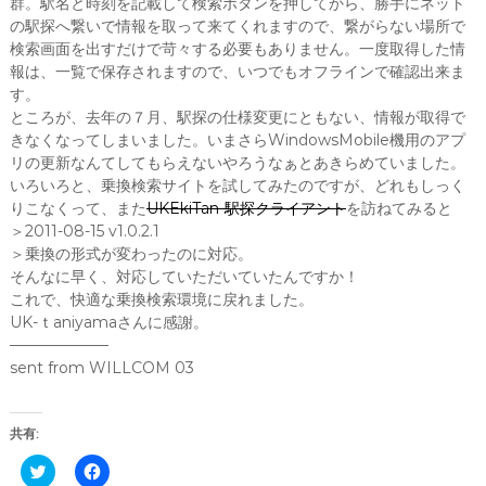
群。駅名と時刻を記載して検索ボタンを押してから、勝手にネット
の駅探へ繋いで情報を取って来てくれますので、繋がらない場所で
検索画面を出すだけで苛々する必要もありません。一度取得した情
報は、一覧で保存されますので、いつでもオフラインで確認出来ま
す。
ところが、去年の７月、駅探の仕様変更にともない、情報が取得で
きなくなってしまいました。いまさらWindowsMobile機用のアプ
リの更新なんてしてもらえないやろうなぁとあきらめていました。
いろいろと、乗換検索サイトを試してみたのですが、どれもしっく
りこなくって、また
UKEkiTan-駅探クライアント
を訪ねてみると
＞2011-08-15 v1.0.2.1
＞乗換の形式が変わったのに対応。
そんなに早く、対応していただいていたんですか！
これで、快適な乗換検索環境に戻れました。
UK-ｔaniyamaさんに感謝。
——————–
sent from WILLCOM 03
共有:
ク
F
リ
a