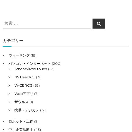
検
検
索
索
対
象
カテゴリー
:
ウォーキング
(18)
パソコン・インターネット
(200)
iPhone/iPod touch
(23)
NS Basic/CE
(19)
W-ZERO3
(63)
Webアプリ
(7)
ザウルス
(1)
携帯・デジカメ
(12)
ロボット・工作
(9)
中小企業診断士
(43)