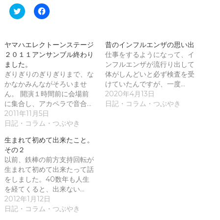
ク
F
リ
a
ッ
c
ク
e
し
b
て
o
ヤマハエレクトーンステージ
昔のインフルエンザの思い出
T
o
２０１１アンサンブル終わり
w
k
仕事をするようになって、イ
i
で
ました。
ンフルエンザが流行り出して
t
共
t
有
ぎりぎりのぎりぎりまで、な
体がしんどいと必ず検査を受
e
す
かなかみんながそろいませ
けていたんですが、一度…
r
る
で
に
ん。 開演１時間前に会場前
2020年4月13日
共
は
に集合し、アカペラで音合…
日記・コラム・つぶやき
有
ク
(
リ
2011年11月5日
新
ッ
日記・コラム・つぶやき
し
ク
い
し
ウ
て
生まれて初めて出来たこと。
ィ
く
その２
ン
だ
ド
さ
以前、鉄棒の前方支持回転が
ウ
い
生まれて初めて出来たって話
で
(
開
新
をしました。40数年も人生
き
し
ま
い
を経てくると、出来ない…
す
ウ
2012年1月12日
)
ィ
ン
日記・コラム・つぶやき
ド