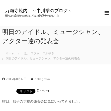
コ
ン
万願寺境内 ～中川学のブログ～
テ
滋賀の彦根の相続に強い税理士の四方山
ン
ツ
へ
明日のアイドル、ミュージシャン、
ス
キ
アクター達の発表会
ッ
プ
ホーム
日記・コラム・つぶやき
明日のアイドル、ミュージシャン、アクター達の発表会
2018年11月12日
nakagawa
Pocket
昨日、息子の学校の発表会に見にいってきました。