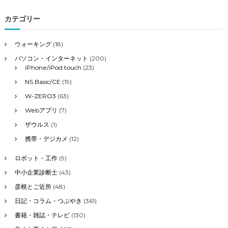
対
象
カテゴリー
:
ウォーキング
(18)
パソコン・インターネット
(200)
iPhone/iPod touch
(23)
NS Basic/CE
(19)
W-ZERO3
(63)
Webアプリ
(7)
ザウルス
(1)
携帯・デジカメ
(12)
ロボット・工作
(9)
中小企業診断士
(43)
彦根とご近所
(48)
日記・コラム・つぶやき
(361)
書籍・雑誌・テレビ
(130)