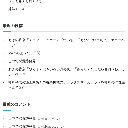
良くも悪くも税
(107)
趣味
(148)
最近の投稿
あきの香奈「メープルシュガー」「ねいち」「あひるのくつした」カラーペ
ージ
RPGのような二日間
山中で採掘跡発見
あきの香奈「やくそくはきいろい月の夜」「さみしくなったら会おうね」カ
ラーページ
昭和平成の漫画家あきの香奈掲載のデラックスマーガレットを昭和の洋食屋
さんで読む
最近のコメント
山中で採掘跡発見
に
藤田 学
より
山中で採掘跡発見
に
nakagawa
より