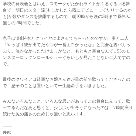
学校の発表会とはいえ、スモークがたかれライトがぐるぐる回る舞
台で、明日のスター達(もしかしたら既にデビューしてたりするのか
も)が歌やダンスを披露するもので、朝10時から晩の5時まで昼休み
無しの7時間でした。
息子は演劇4本とクワイヤに出させてもらったのですが、妻と二人
「やっぱり彼が出てたやつが一番面白かったな」と完全な親バカっ
ぷり。泣かなかっただけましかなと。もともと舞台なんてUSJのモ
ンスターロックンロールショーぐらいしか見たことない二人ですの
で。
最後のクワイアは綺麗なお嬢さん達が目の前で歌ってくださったの
で、息子のことは置いといて一生懸命手を叩きました。
みんないろんなこと、いろんな思いがあってこの舞台に立って、歌
ってるんだなあと思うと、少し涙が出そうになったのは、7時間座り
続けた尻の痛さのためじゃ無いと思います。
共有: