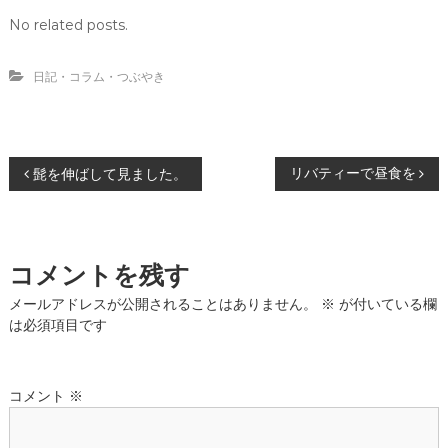
ウ
で
No related posts.
開
き
ま
す
日記・コラム・つぶやき
)
投
リバティーで昼食を
髭を伸ばして見ました。
稿
ナ
コメントを残す
ビ
メールアドレスが公開されることはありません。
※
が付いている欄
は必須項目です
ゲ
ー
コメント
※