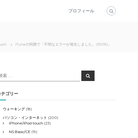
プロフィール
ouch
iTuneの同期で「不明なエラーが発生しました。(13019)」
検
検
索
索
対
象
カテゴリー
ウォーキング
(18)
パソコン・インターネット
(200)
iPhone/iPod touch
(23)
NS Basic/CE
(19)