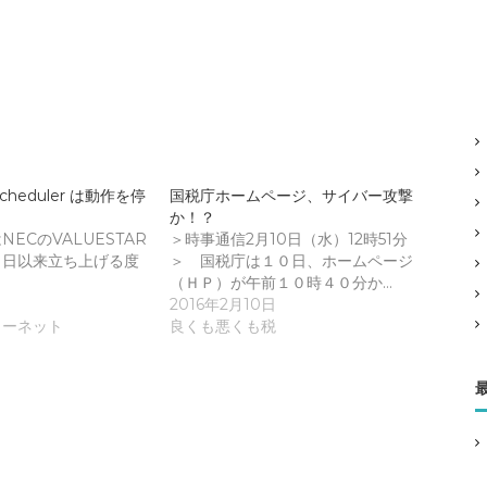
 Scheduler は動作を停
国税庁ホームページ、サイバー攻撃
か！？
ECのVALUESTAR
＞時事通信2月10日（水）12時51分
７日以来立ち上げる度
＞ 国税庁は１０日、ホームページ
（ＨＰ）が午前１０時４０分か…
2016年2月10日
ターネット
良くも悪くも税