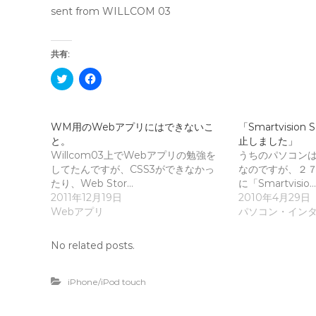
sent from WILLCOM 03
共有:
ク
F
リ
a
ッ
c
ク
e
し
b
て
o
WM用のWebアプリにはできないこ
「Smartvision
T
o
と。
w
k
止しました」
i
で
Willcom03上でWebアプリの勉強を
うちのパソコンはN
t
共
t
有
してたんですが、CSS3ができなかっ
なのですが、２
e
す
たり、Web Stor…
に「Smartvisio…
r
る
で
に
2011年12月19日
2010年4月29日
共
は
Webアプリ
パソコン・イン
有
ク
(
リ
新
ッ
し
ク
No related posts.
い
し
ウ
て
ィ
く
ン
だ
iPhone/iPod touch
ド
さ
ウ
い
で
(
開
新