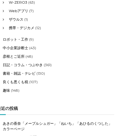
W-ZERO3
(63)
Webアプリ
(7)
ザウルス
(1)
携帯・デジカメ
(12)
ロボット・工作
(9)
中小企業診断士
(43)
彦根とご近所
(48)
日記・コラム・つぶやき
(361)
書籍・雑誌・テレビ
(130)
良くも悪くも税
(107)
趣味
(148)
最近の投稿
あきの香奈「メープルシュガー」「ねいち」「あひるのくつした」
カラーページ