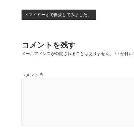
き
し
ま
い
す
ウ
投
マイミーオで自炊してみました。
)
ィ
ン
ド
稿
ウ
で
開
き
ナ
ま
コメントを残す
す
)
ビ
メールアドレスが公開されることはありません。
※
が付い
ゲ
コメント
※
ー
シ
ョ
ン