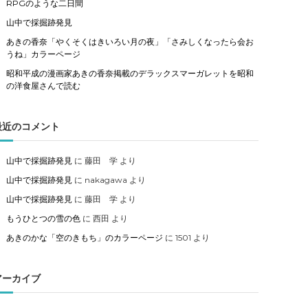
RPGのような二日間
山中で採掘跡発見
あきの香奈「やくそくはきいろい月の夜」「さみしくなったら会お
うね」カラーページ
昭和平成の漫画家あきの香奈掲載のデラックスマーガレットを昭和
の洋食屋さんで読む
最近のコメント
山中で採掘跡発見
に
藤田 学
より
山中で採掘跡発見
に
nakagawa
より
山中で採掘跡発見
に
藤田 学
より
もうひとつの雪の色
に
西田
より
あきのかな「空のきもち」のカラーページ
に
1501
より
アーカイブ