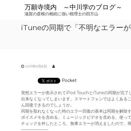
コ
万願寺境内 ～中川学のブログ～
ン
滋賀の彦根の相続に強い税理士の四方山
テ
ン
iTuneの同期で「不明なエラーが発
ツ
へ
ス
キ
ッ
プ
2011年5月8日
Pocket
突然エラーが表示されてiPod TouchとiTuneの同期
出来なくなってしまいます。スマートフォンではよくあること
ん回復できるのでしょうか。
同期を取れなくなった時のエラー回復の基本は同期を解除
ボイスメモを含める、ミュージックビデオを含める、使っ
チェックを外したところ、無事エラーが消えましたので、
——————–