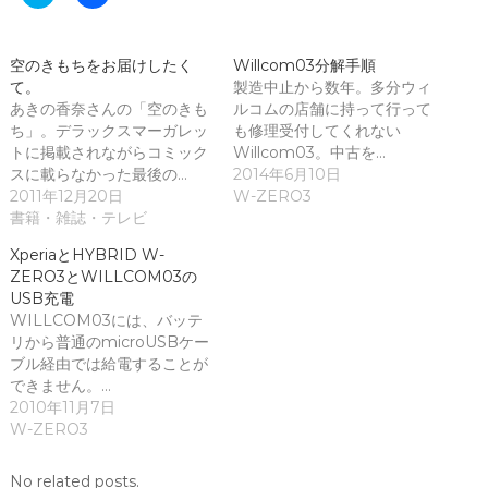
リ
a
ッ
c
ク
e
し
b
て
o
空のきもちをお届けしたく
Willcom03分解手順
T
o
て。
w
k
製造中止から数年。多分ウィ
i
で
あきの香奈さんの「空のきも
ルコムの店舗に持って行って
t
共
t
有
ち」。デラックスマーガレッ
も修理受付してくれない
e
す
トに掲載されながらコミック
Willcom03。中古を…
r
る
で
に
スに載らなかった最後の…
2014年6月10日
共
は
2011年12月20日
W-ZERO3
有
ク
(
リ
書籍・雑誌・テレビ
新
ッ
し
ク
XperiaとHYBRID W-
い
し
ウ
て
ZERO3とWILLCOM03の
ィ
く
USB充電
ン
だ
ド
さ
WILLCOM03には、バッテ
ウ
い
リから普通のmicroUSBケー
で
(
開
新
ブル経由では給電することが
き
し
ま
い
できません。…
す
ウ
2010年11月7日
)
ィ
ン
W-ZERO3
ド
ウ
で
No related posts.
開