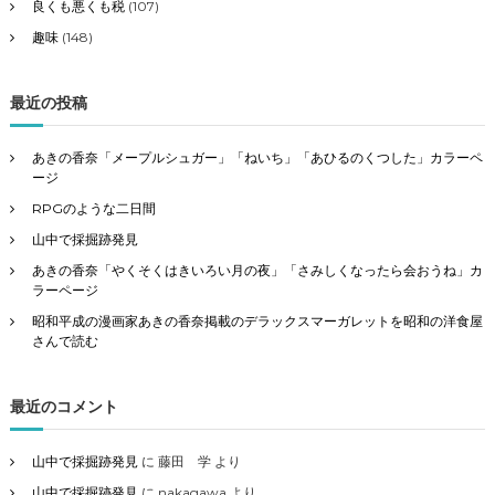
良くも悪くも税
(107)
趣味
(148)
最近の投稿
あきの香奈「メープルシュガー」「ねいち」「あひるのくつした」カラーペ
ージ
RPGのような二日間
山中で採掘跡発見
あきの香奈「やくそくはきいろい月の夜」「さみしくなったら会おうね」カ
ラーページ
昭和平成の漫画家あきの香奈掲載のデラックスマーガレットを昭和の洋食屋
さんで読む
最近のコメント
山中で採掘跡発見
に
藤田 学
より
山中で採掘跡発見
に
nakagawa
より