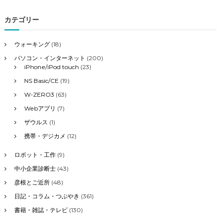
対
象
カテゴリー
:
ウォーキング
(18)
パソコン・インターネット
(200)
iPhone/iPod touch
(23)
NS Basic/CE
(19)
W-ZERO3
(63)
Webアプリ
(7)
ザウルス
(1)
携帯・デジカメ
(12)
ロボット・工作
(9)
中小企業診断士
(43)
彦根とご近所
(48)
日記・コラム・つぶやき
(361)
書籍・雑誌・テレビ
(130)