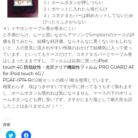
１）ホームボタンが押しづらい
２）ポケットに入れたら埃だらけ
３）コネクタカバーは斜めカットしてないため
ぴったりふさがらない
４）イヤホンケーブル巻が巻きにくい
と不満だらけ。んーと思いながらアマゾンでSimplismのケースの評
価を見てみたら、結構な好評価。ならそんなに悪くないかもしれな
いと、人の意見に流されやすい性格のおかげで結構気に入って使っ
ています。といってもケースだけで、コネクタカバーとケーブル巻
はしまったままですし、フィルムは以前に買った
iPod
touch 4G 防指紋性・光沢クリア機能性フィルム PRO GUARD AF
for iPod touch 4G /
PGAF-IPT4-R
の2枚セットの残り1枚を使用しています。
相変わらず、埃はつきやすいですが手に持ってるうちすぐ取れます
し、ホームボタンも慣れれば気になりません。ケースの下のボリュ
ームボタンなども押し安いです。さすがにまだ落として耐久性を試
したことはありませんが（＾＾;
共有:
ク
F