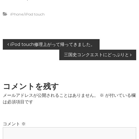
き
ま
す
iPhone/iPod touch
)
投
iPod touch修理上がって帰ってきました。
三国史コンクエストにどっぷりと
稿
ナ
コメントを残す
ビ
メールアドレスが公開されることはありません。
※
が付いている欄
ゲ
は必須項目です
ー
コメント
※
シ