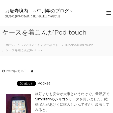
コ
ン
万願寺境内 ～中川学のブログ～
テ
滋賀の彦根の相続に強い税理士の四方山
ン
ツ
へ
ケースを着こんだPod touch
ス
キ
ッ
ホーム
パソコン・インターネット
iPhone/iPod touch
プ
ケースを着こんだPod touch
2012年2月16日
Pocket
格好よりも安全が大事というわけで、量販店で
Simplismのシリコンケース
を買いました。結
構悩んだあげくに購入したんですが、装着して
みると、