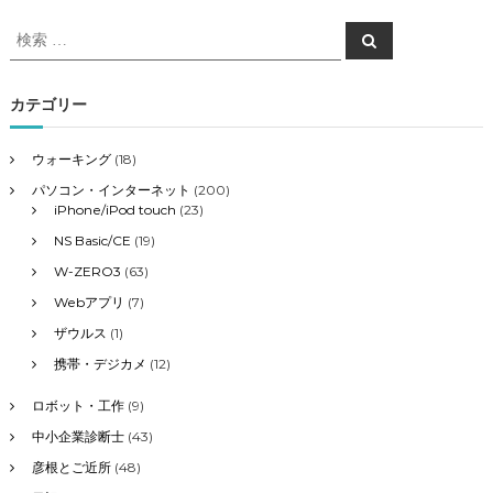
検
検
索
索
対
象
カテゴリー
:
ウォーキング
(18)
パソコン・インターネット
(200)
iPhone/iPod touch
(23)
NS Basic/CE
(19)
W-ZERO3
(63)
Webアプリ
(7)
ザウルス
(1)
携帯・デジカメ
(12)
ロボット・工作
(9)
中小企業診断士
(43)
彦根とご近所
(48)