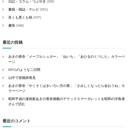
日記・コラム・つぶやき
(361)
書籍・雑誌・テレビ
(130)
良くも悪くも税
(107)
趣味
(148)
最近の投稿
あきの香奈「メープルシュガー」「ねいち」「あひるのくつした」カラーペ
ージ
RPGのような二日間
山中で採掘跡発見
あきの香奈「やくそくはきいろい月の夜」「さみしくなったら会おうね」カ
ラーページ
昭和平成の漫画家あきの香奈掲載のデラックスマーガレットを昭和の洋食屋
さんで読む
最近のコメント