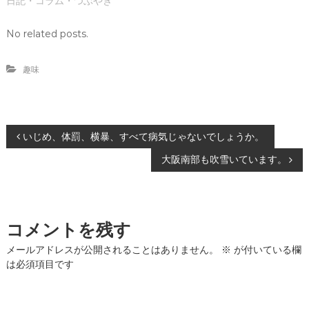
ま
い
日記・コラム・つぶやき
す
ウ
)
ィ
ン
No related posts.
ド
ウ
で
開
趣味
き
ま
す
)
投
いじめ、体罰、横暴、すべて病気じゃないでしょうか。
大阪南部も吹雪いています。
稿
ナ
コメントを残す
ビ
メールアドレスが公開されることはありません。
※
が付いている欄
ゲ
は必須項目です
ー