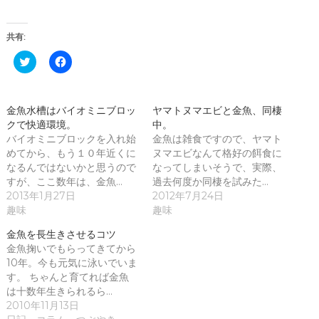
共有:
ク
F
リ
a
ッ
c
ク
e
し
b
て
o
金魚水槽はバイオミニブロッ
ヤマトヌマエビと金魚、同棲
T
o
クで快適環境。
w
k
中。
i
で
バイオミニブロックを入れ始
金魚は雑食ですので、ヤマト
t
共
t
有
めてから、もう１０年近くに
ヌマエビなんて格好の餌食に
e
す
なるんではないかと思うので
なってしまいそうで、実際、
r
る
で
に
すが、ここ数年は、金魚…
過去何度か同棲を試みた…
共
は
2013年1月27日
2012年7月24日
有
ク
(
リ
趣味
趣味
新
ッ
し
ク
金魚を長生きさせるコツ
い
し
ウ
て
金魚掬いでもらってきてから
ィ
く
10年。今も元気に泳いでいま
ン
だ
ド
さ
す。 ちゃんと育てれば金魚
ウ
い
は十数年生きられるら…
で
(
開
新
2010年11月13日
き
し