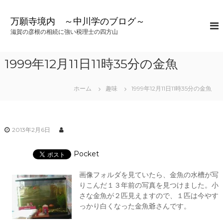
コ
ン
万願寺境内 ～中川学のブログ～
テ
滋賀の彦根の相続に強い税理士の四方山
ン
ツ
へ
1999年12月11日11時35分の金魚
ス
キ
ッ
ホーム
趣味
1999年12月11日11時35分の金魚
プ
2013年2月6日
Pocket
画像フォルダを見ていたら、金魚の水槽が写
りこんだ１３年前の写真を見つけました。小
さな金魚が２匹見えますので、１匹は今やす
っかり白くなった金魚爺さんです。