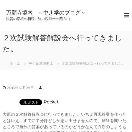
コ
ン
万願寺境内 ～中川学のブログ～
テ
滋賀の彦根の相続に強い税理士の四方山
ン
ツ
へ
２次試験解答解説会へ行ってきまし
ス
キ
た。
ッ
プ
ホーム
中小企業診断士
２次試験解答解説会へ行ってきました。
2013年10月28日
Pocket
大原の２次解答解説会に行ってきました。いちよ再現答案を作った
とはいえ、すでに半分ほどしか思い出せませんので、解答を聞いた
ところで自分の答案があっているのかどうかなんて判断のしようも