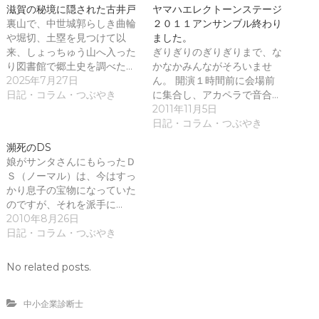
て
o
滋賀の秘境に隠された古井戸
ヤマハエレクトーンステージ
T
o
裏山で、中世城郭らしき曲輪
w
k
２０１１アンサンブル終わり
i
で
や堀切、土塁を見つけて以
ました。
t
共
t
有
来、しょっちゅう山へ入った
ぎりぎりのぎりぎりまで、な
e
す
り図書館で郷土史を調べた…
かなかみんながそろいませ
r
る
で
に
2025年7月27日
ん。 開演１時間前に会場前
共
は
日記・コラム・つぶやき
に集合し、アカペラで音合…
有
ク
(
リ
2011年11月5日
新
ッ
日記・コラム・つぶやき
し
ク
い
し
ウ
て
瀕死のDS
ィ
く
娘がサンタさんにもらったＤ
ン
だ
ド
さ
Ｓ（ノーマル）は、今はすっ
ウ
い
かり息子の宝物になっていた
で
(
開
新
のですが、それを派手に…
き
し
ま
い
2010年8月26日
す
ウ
日記・コラム・つぶやき
)
ィ
ン
ド
ウ
No related posts.
で
開
き
ま
中小企業診断士
す