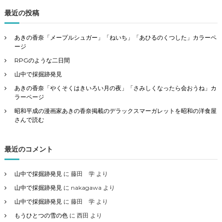
最近の投稿
あきの香奈「メープルシュガー」「ねいち」「あひるのくつした」カラーペ
ージ
RPGのような二日間
山中で採掘跡発見
あきの香奈「やくそくはきいろい月の夜」「さみしくなったら会おうね」カ
ラーページ
昭和平成の漫画家あきの香奈掲載のデラックスマーガレットを昭和の洋食屋
さんで読む
最近のコメント
山中で採掘跡発見
に
藤田 学
より
山中で採掘跡発見
に
nakagawa
より
山中で採掘跡発見
に
藤田 学
より
もうひとつの雪の色
に
西田
より