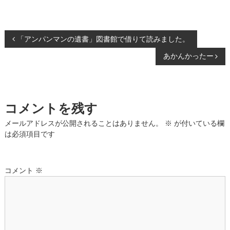
)
投
「アンパンマンの遺書」図書館で借りて読みました。
あかんかったー
稿
ナ
コメントを残す
ビ
メールアドレスが公開されることはありません。
※
が付いている欄
ゲ
は必須項目です
ー
コメント
※
シ
ョ
ン