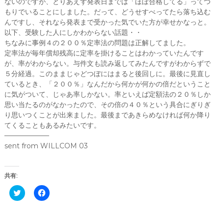
ないのですが、とりあえず発表日までは「ほぼ合格してる」ってつ
もりでいることにしました。だって、どうせすべってたら落ち込む
んですし、それなら発表まで受かった気でいた方が幸せかなっと。
以下、受験した人にしかわからない話題・・
ちなみに事例４の２００％定率法の問題は正解してました。
定率法が毎年償却残高に定率を掛けることはわかっていたんです
が、率がわからない。与件文も読み返してみたんですがわからずで
５分経過。このままじゃどつぼにはまると後回しに。最後に見直し
ているとき、「２００％」なんだから何かが何かの倍だということ
に気がついて、じゃあ率しかない。率といえば定額法の２０％しか
思い当たるのがなかったので、その倍の４０％という具合にぎりぎ
り思いつくことが出来ました。最後まであきらめなければ何か降り
てくることもあるみたいです。
——————–
sent from WILLCOM 03
共有:
ク
F
リ
a
ッ
c
ク
e
し
b