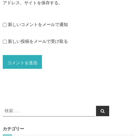
アドレス、サイトを保存する。
新しいコメントをメールで通知
新しい投稿をメールで受け取る
検
検
索
索
対
象
カテゴリー
: