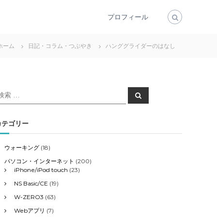
プロフィール
ホーム
日記・コラム・つぶやき
ハンググライダーのはなし
検
検
索
索
対
象
カテゴリー
ウォーキング
(18)
パソコン・インターネット
(200)
iPhone/iPod touch
(23)
NS Basic/CE
(19)
W-ZERO3
(63)
Webアプリ
(7)