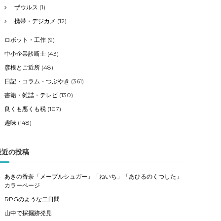
ザウルス
(1)
携帯・デジカメ
(12)
ロボット・工作
(9)
中小企業診断士
(43)
彦根とご近所
(48)
日記・コラム・つぶやき
(361)
書籍・雑誌・テレビ
(130)
良くも悪くも税
(107)
趣味
(148)
最近の投稿
あきの香奈「メープルシュガー」「ねいち」「あひるのくつした」
カラーページ
RPGのような二日間
山中で採掘跡発見