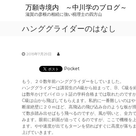
コ
万願寺境内 ～中川学のブログ～
ン
滋賀の彦根の相続に強い税理士の四方山
テ
ン
ハンググライダーのはなし
ツ
へ
ス
キ
ッ
2015年7月29日
プ
Pocket
もう、２０数年前ハンググライダーをしていました。
ハンググライダーは講習生のA級から始まって、B、C級を
は数年かけてパイロット証の学科合格までは取れたのですが
C級は山から飛ばしてもらえます。私的に一番難しいのはや
断崖絶壁に２０ｍほど、高飛込の飛び込み台のような板が
て数歩踏み出せばもう飛べるのですが、風が弱いと、全力
みます。眼前に斜面が迫ってくるのですが、ここで機種を
ます。やや速度が出てもターンを切ればすぐに高度が落ち
上げていきます。