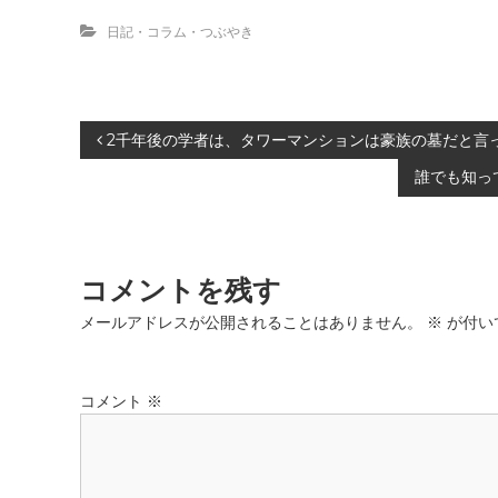
ィ
く
ン
だ
日記・コラム・つぶやき
ド
さ
ウ
い
で
(
開
新
き
し
ま
い
す
ウ
投
2千年後の学者は、タワーマンションは豪族の墓だと言
)
ィ
ン
ド
誰でも知っ
稿
ウ
で
開
き
ナ
ま
す
)
コメントを残す
ビ
メールアドレスが公開されることはありません。
※
が付い
ゲ
ー
コメント
※
シ
ョ