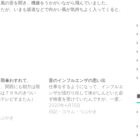
に風の音を聞き、機嫌をうかがいながら飛んでいました。
したが、いまも坂道などで向かい風が気持ちよく入ってくると、
ら雨傘わすれて、
昔のインフルエンザの思い出
は、関西にも朝方は雨
仕事をするようになって、インフルエ
部は７０％のきつい
ンザが流行り出して体がしんどいと必
売テレビすまたん）
ず検査を受けていたんですが、一度…
2020年4月13日
日記・コラム・つぶやき
つぶやき