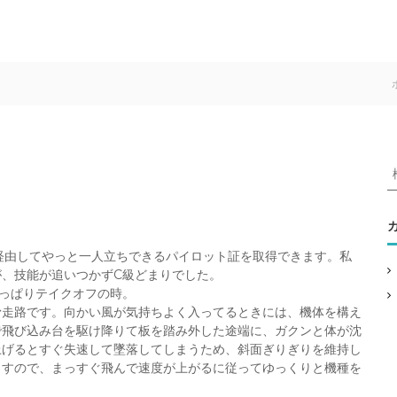
:
経由してやっと一人立ちできるパイロット証を取得できます。私
、技能が追いつかずC級どまりでした。
っぱりテイクオフの時。
滑走路です。向かい風が気持ちよく入ってるときには、機体を構え
で飛び込み台を駆け降りて板を踏み外した途端に、ガクンと体が沈
上げるとすぐ失速して墜落してしまうため、斜面ぎりぎりを維持し
ますので、まっすぐ飛んで速度が上がるに従ってゆっくりと機種を