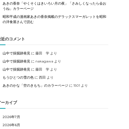
あきの香奈「やくそくはきいろい月の夜」「さみしくなったら会お
うね」カラーページ
昭和平成の漫画家あきの香奈掲載のデラックスマーガレットを昭和
の洋食屋さんで読む
最近のコメント
山中で採掘跡発見
に
藤田 学
より
山中で採掘跡発見
に
nakagawa
より
山中で採掘跡発見
に
藤田 学
より
もうひとつの雪の色
に
西田
より
あきのかな「空のきもち」のカラーページ
に
1501
より
アーカイブ
2026年7月
2026年6月