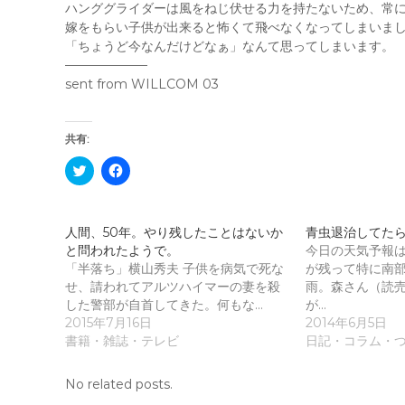
ハンググライダーは風をねじ伏せる力を持たないため、常
嫁をもらい子供が出来ると怖くて飛べなくなってしまいま
「ちょうど今なんだけどなぁ」なんて思ってしまいます。
——————–
sent from WILLCOM 03
共有:
ク
F
リ
a
ッ
c
ク
e
し
b
て
o
人間、50年。やり残したことはないか
青虫退治してた
T
o
と問われたようで。
w
k
今日の天気予報
i
で
「半落ち」横山秀夫 子供を病気で死な
が残って特に南
t
共
t
有
せ、請われてアルツハイマーの妻を殺
雨。森さん（読
e
す
した警部が自首してきた。何もな…
が…
r
る
で
に
2015年7月16日
2014年6月5日
共
は
書籍・雑誌・テレビ
日記・コラム・
有
ク
(
リ
新
ッ
し
ク
No related posts.
い
し
ウ
て