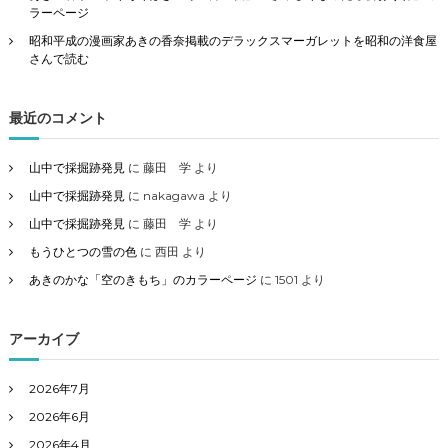
ラーページ
昭和平成の漫画家あきの香奈掲載のデラックスマーガレットを昭和の洋食屋
さんで読む
最近のコメント
山中で採掘跡発見
に
藤田 学
より
山中で採掘跡発見
に
nakagawa
より
山中で採掘跡発見
に
藤田 学
より
もうひとつの雪の色
に
西田
より
あきのかな「空のきもち」のカラーページ
に
1501
より
アーカイブ
2026年7月
2026年6月
2026年4月