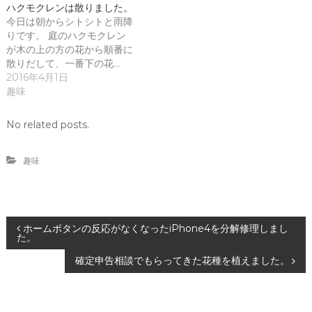
ィ
く
ハクモクレンは散りました。
ン
だ
ド
さ
今日は朝からシトシトと雨降
ウ
い
りです。 庭のハクモクレン
で
(
開
新
が木の上の方の花から順番に
き
し
散りだして、一番下の花…
ま
い
す
ウ
2016年4月1日
)
ィ
趣味
ン
ド
ウ
で
No related posts.
開
き
ま
す
趣味
)
投
ホームボタンの反応がなくなったiPhone4を分解修理しまし
た。
稿
確定申告相談でもらってきた花種を植えました。
ナ