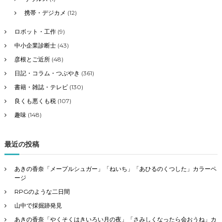
携帯・デジカメ
(12)
ロボット・工作
(9)
中小企業診断士
(43)
彦根とご近所
(48)
日記・コラム・つぶやき
(361)
書籍・雑誌・テレビ
(130)
良くも悪くも税
(107)
趣味
(148)
最近の投稿
あきの香奈「メープルシュガー」「ねいち」「あひるのくつした」カラーペ
ージ
RPGのような二日間
山中で採掘跡発見
あきの香奈「やくそくはきいろい月の夜」「さみしくなったら会おうね」カ