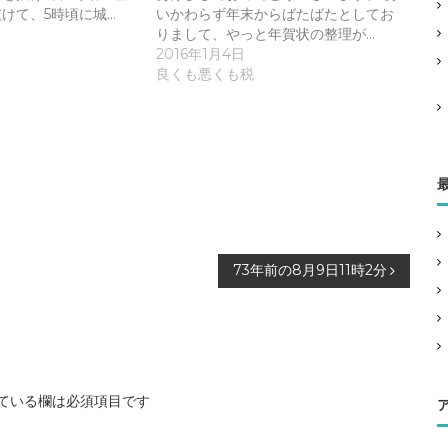
けて、5時頃に城…
いかわらず年末からばたばたとしてお
りまして、やっと年賀状の整理が…
2016年1月4日
良くも悪くも税
73年前の8月9日11時2分
ている欄は必須項目です