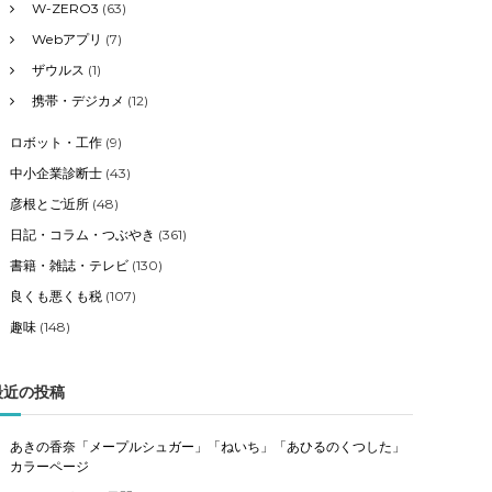
W-ZERO3
(63)
Webアプリ
(7)
ザウルス
(1)
携帯・デジカメ
(12)
ロボット・工作
(9)
中小企業診断士
(43)
彦根とご近所
(48)
日記・コラム・つぶやき
(361)
書籍・雑誌・テレビ
(130)
良くも悪くも税
(107)
趣味
(148)
最近の投稿
あきの香奈「メープルシュガー」「ねいち」「あひるのくつした」
カラーページ