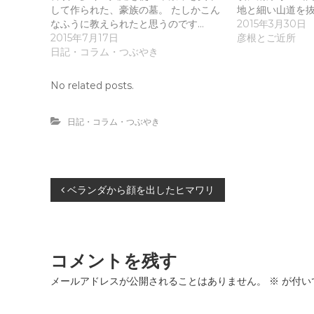
t
共
t
有
して作られた、豪族の墓。 たしかこん
地と細い山道を抜
e
す
なふうに教えられたと思うのです…
2015年3月30日
r
る
で
に
2015年7月17日
彦根とご近所
共
は
日記・コラム・つぶやき
有
ク
(
リ
新
ッ
し
ク
No related posts.
い
し
ウ
て
ィ
く
ン
だ
日記・コラム・つぶやき
ド
さ
ウ
い
で
(
開
新
き
し
ま
い
す
ウ
投
ベランダから顔を出したヒマワリ
)
ィ
ン
ド
稿
ウ
で
開
き
ナ
ま
コメントを残す
す
)
ビ
メールアドレスが公開されることはありません。
※
が付い