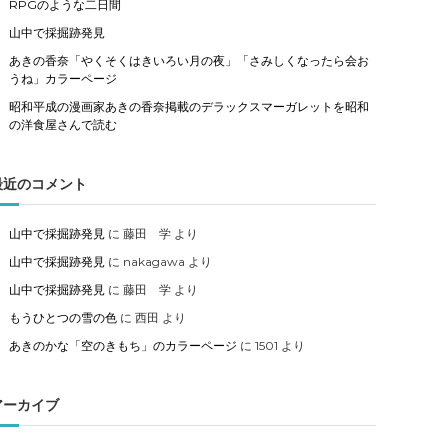
RPGのような二日間
山中で採掘跡発見
あきの香奈「やくそくはきいろい月の夜」「さみしくなったら会お
うね」カラーページ
昭和平成の漫画家あきの香奈掲載のデラックスマーガレットを昭和
の洋食屋さんで読む
最近のコメント
山中で採掘跡発見
に
藤田 学
より
山中で採掘跡発見
に
nakagawa
より
山中で採掘跡発見
に
藤田 学
より
もうひとつの雪の色
に
西田
より
あきのかな「空のきもち」のカラーページ
に
1501
より
アーカイブ