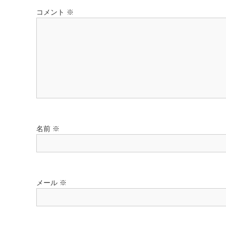
ゲ
コメント
※
ー
シ
ョ
ン
名前
※
メール
※