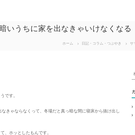
、暗いうちに家を出なきゃいけなくなる
ホーム
日記・コラム・つぶやき
サ
ようです。
:
出なきゃならなくって、冬場だと真っ暗な間に寝床から抜け出し
。
って、ホッとしたもんです。