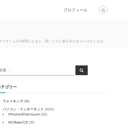
プロフィール
マータイムが2時間になると、暗いうちに家を出なきゃいけなくなる
検
検
索
索
対
象
カテゴリー
ウォーキング
(18)
パソコン・インターネット
(200)
iPhone/iPod touch
(23)
NS Basic/CE
(19)