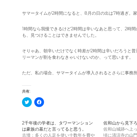
サマータイムが2時間になると、8月の日の出は7時過ぎ。家
1時間なら我慢できるけど2時間は辛いなあと思って、2時
も、見つけることはできませんでした。
そりゃあ、朝辛いだけでなく時差が2時間は辛いだろうと普
リーマンが割を食わなきゃいけないのか、って思います。
ただ、私の場合、サマータイムが導入されるとさらに事務
共有:
ク
F
リ
a
ッ
c
ク
e
し
b
て
o
2千年後の学者は、タワーマンション
佐和山から見下
T
o
は豪族の墓だと言ってると思う。
w
k
佐和山城跡へ上っ
i
で
古墳：多くの人足を使い十数年を費や
頃に清涼寺の山