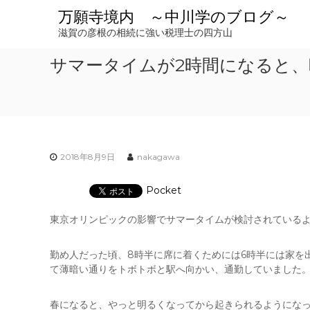
コ
万願寺境内 ～中川学のブログ～
ン
滋賀の彦根の相続に強い税理士の四方山
テ
ン
サマータイムが2時間になると
ツ
へ
ス
キ
ッ
プ
2018年8月9日
nakagawa
Pocket
東京オリンピックの影響でサマータイムが検討されている
勤め人だった頃、8時半に席に着くためには6時半には家を
て薄暗い通りをトボトボと駅へ向かい、通勤していました
春になると、やっと明るくなってから起きられるようにな