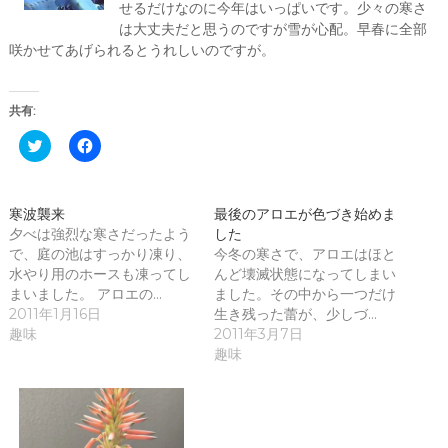
せるだけなのに今年はいっぱいです。少々の寒さ
は大丈夫だと思うのですが雪が心配。早春に全部
咲かせてあげられるとうれしいのですが。
共有:
ク
F
リ
a
ッ
c
ク
e
し
b
て
o
寒波襲来
最後のアロエが色づき始めま
T
o
夕べは強烈な寒さだったよう
w
k
した
i
で
で、庭の池はすっかり凍り、
今冬の寒さで、アロエはほと
t
共
t
有
水やり用のホースも凍ってし
んど壊滅状態になってしまい
e
す
まいました。 アロエの…
ました。その中から一つだけ
r
る
で
に
2011年1月16日
生き残った蕾が、少しづ…
共
は
趣味
2011年3月7日
有
ク
(
リ
趣味
新
ッ
し
ク
い
し
ウ
て
ィ
く
ン
だ
ド
さ