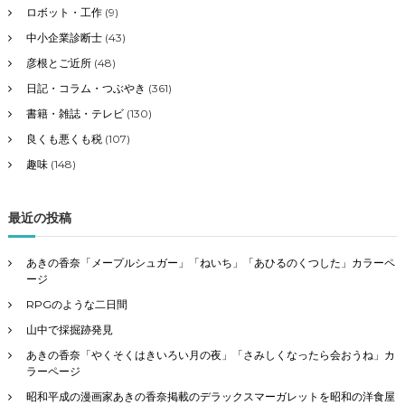
ロボット・工作
(9)
中小企業診断士
(43)
彦根とご近所
(48)
日記・コラム・つぶやき
(361)
書籍・雑誌・テレビ
(130)
良くも悪くも税
(107)
趣味
(148)
最近の投稿
あきの香奈「メープルシュガー」「ねいち」「あひるのくつした」カラーペ
ージ
RPGのような二日間
山中で採掘跡発見
あきの香奈「やくそくはきいろい月の夜」「さみしくなったら会おうね」カ
ラーページ
昭和平成の漫画家あきの香奈掲載のデラックスマーガレットを昭和の洋食屋