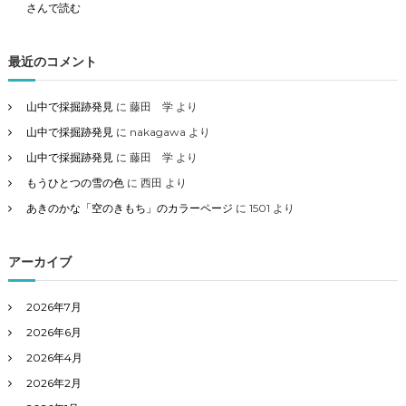
さんで読む
最近のコメント
山中で採掘跡発見
に
藤田 学
より
山中で採掘跡発見
に
nakagawa
より
山中で採掘跡発見
に
藤田 学
より
もうひとつの雪の色
に
西田
より
あきのかな「空のきもち」のカラーページ
に
1501
より
アーカイブ
2026年7月
2026年6月
2026年4月
2026年2月