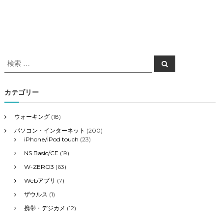
検
検
索
索
対
象
カテゴリー
:
ウォーキング
(18)
パソコン・インターネット
(200)
iPhone/iPod touch
(23)
NS Basic/CE
(19)
W-ZERO3
(63)
Webアプリ
(7)
ザウルス
(1)
携帯・デジカメ
(12)