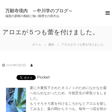
コ
ン
万願寺境内 ～中川学のブログ～
テ
滋賀の彦根の相続に強い税理士の四方山
ン
ツ
へ
アロエが５つも蕾を付けました。
ス
キ
ッ
ホーム
趣味
アロエが５つも蕾を付けました。
プ
2010年11月3日
Pocket
夏に大量投下されたネコノミのためになかなか庭
へ出られなかったため、今朝芝生の草取りをしま
した。
もうそろそろ蕾を付けるころかなとアロエを探し
てみると、葉の間から５つも。毎年一つ花を咲か