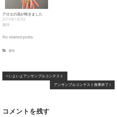
ウ
い
で
(
開
新
き
し
アロエの花が咲きました
ま
い
す
ウ
2019年1月3日
)
ィ
趣味
ン
ド
ウ
で
No related posts.
開
き
ま
す
趣味
)
投
いよいよアンサンブルコンテスト
アンサンブルコンテスト無事終了
稿
ナ
コメントを残す
ビ