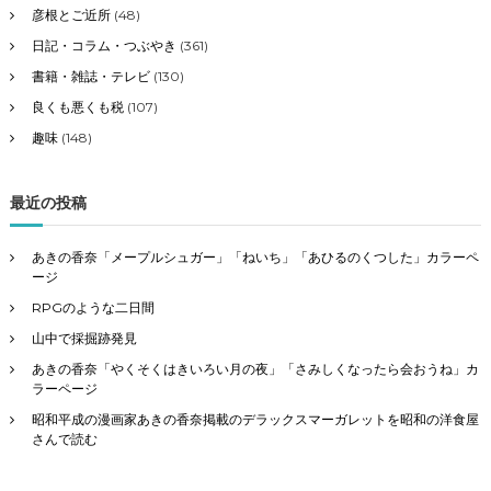
彦根とご近所
(48)
日記・コラム・つぶやき
(361)
書籍・雑誌・テレビ
(130)
良くも悪くも税
(107)
趣味
(148)
最近の投稿
あきの香奈「メープルシュガー」「ねいち」「あひるのくつした」カラーペ
ージ
RPGのような二日間
山中で採掘跡発見
あきの香奈「やくそくはきいろい月の夜」「さみしくなったら会おうね」カ
ラーページ
昭和平成の漫画家あきの香奈掲載のデラックスマーガレットを昭和の洋食屋
さんで読む