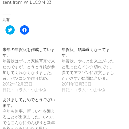
sent from WILLCOM 03
共有:
ク
F
リ
a
ッ
c
ク
e
し
b
て
o
来年の年賀状を作成していま
年賀状、結局遅くなってま
T
o
す。
w
k
す。
i
で
年賀状はずっと家族写真で来
年賀状、やっと出来上がった
t
共
t
有
たのですが、とうとう娘が参
と思ったらインク切れです。
e
す
加してくれなくなりました。
慌ててアマゾンに注文しまし
r
る
で
に
昔、パソコンで作り始め…
たがさすがに間に合いま…
共
は
2012年12月23日
2011年12月30日
有
ク
(
リ
日記・コラム・つぶやき
日記・コラム・つぶやき
新
ッ
し
ク
あけましておめでとうござい
い
し
ウ
て
ます。
ィ
く
今年も無事、新しい年を迎え
ン
だ
ド
さ
ることが出来ました。いつま
ウ
い
でもこんなにのんびりと新年
で
(
開
新
を祝えたらいいなと思い…