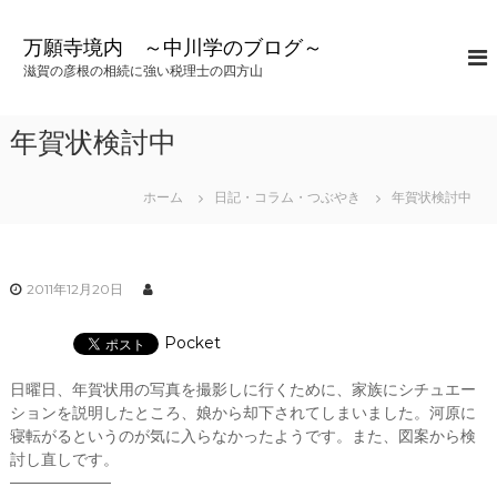
コ
ン
万願寺境内 ～中川学のブログ～
テ
滋賀の彦根の相続に強い税理士の四方山
ン
ツ
へ
年賀状検討中
ス
キ
ッ
ホーム
日記・コラム・つぶやき
年賀状検討中
プ
2011年12月20日
Pocket
日曜日、年賀状用の写真を撮影しに行くために、家族にシチュエー
ションを説明したところ、娘から却下されてしまいました。河原に
寝転がるというのが気に入らなかったようです。また、図案から検
討し直しです。
——————–