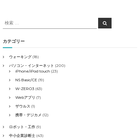
検
検
索
索
対
象
カテゴリー
:
ウォーキング
(18)
パソコン・インターネット
(200)
iPhone/iPod touch
(23)
NS Basic/CE
(19)
W-ZERO3
(63)
Webアプリ
(7)
ザウルス
(1)
携帯・デジカメ
(12)
ロボット・工作
(9)
中小企業診断士
(43)