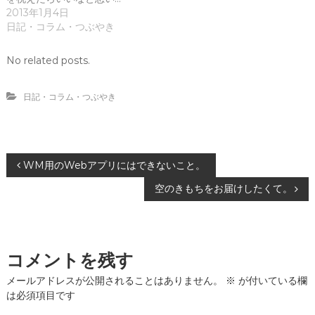
き
し
ま
い
2013年1月4日
す
ウ
日記・コラム・つぶやき
)
ィ
ン
ド
ウ
No related posts.
で
開
き
ま
日記・コラム・つぶやき
す
)
投
WM用のWebアプリにはできないこと。
空のきもちをお届けしたくて。
稿
ナ
コメントを残す
ビ
メールアドレスが公開されることはありません。
※
が付いている欄
ゲ
は必須項目です