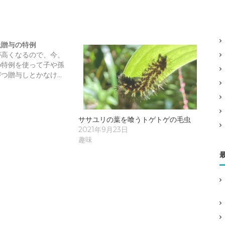
税贈与の特例
が高くなるので、今、
の特例を使って子や孫
つ贈与しとかなけ…
ササユリの葉を喰うトゲトゲの毛虫
2021年9月23日
趣味