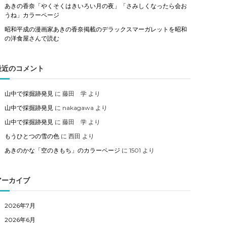
あきの香奈「やくそくはきいろい月の夜」「さみしくなったら会お
うね」カラーページ
昭和平成の漫画家あきの香奈掲載のデラックスマーガレットを昭和
の洋食屋さんで読む
最近のコメント
山中で採掘跡発見
に
藤田 学
より
山中で採掘跡発見
に
nakagawa
より
山中で採掘跡発見
に
藤田 学
より
もうひとつの雪の色
に
西田
より
あきのかな「空のきもち」のカラーページ
に
1501
より
アーカイブ
2026年7月
2026年6月