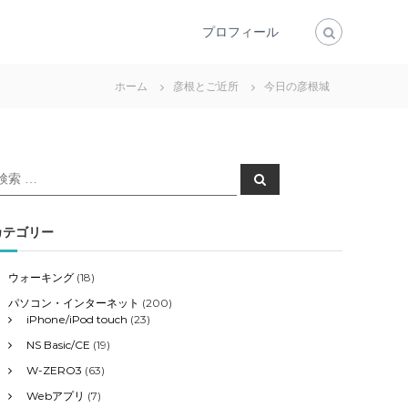
プロフィール
ホーム
彦根とご近所
今日の彦根城
検
検
索
索
対
象
カテゴリー
ウォーキング
(18)
パソコン・インターネット
(200)
iPhone/iPod touch
(23)
NS Basic/CE
(19)
W-ZERO3
(63)
Webアプリ
(7)