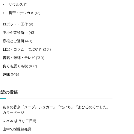
ザウルス
(1)
携帯・デジカメ
(12)
ロボット・工作
(9)
中小企業診断士
(43)
彦根とご近所
(48)
日記・コラム・つぶやき
(361)
書籍・雑誌・テレビ
(130)
良くも悪くも税
(107)
趣味
(148)
最近の投稿
あきの香奈「メープルシュガー」「ねいち」「あひるのくつした」
カラーページ
RPGのような二日間
山中で採掘跡発見