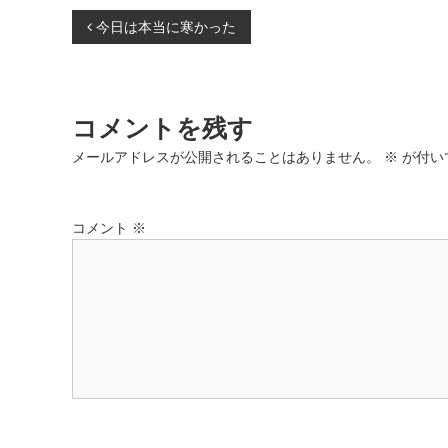
で
投
開
今日は本当に寒かった
き
ま
す
稿
)
ナ
コメントを残す
ビ
メールアドレスが公開されることはありません。
※
が付い
ゲ
コメント
※
ー
シ
ョ
ン