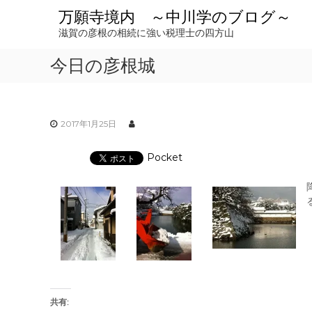
コ
万願寺境内 ～中川学のブログ～
ン
滋賀の彦根の相続に強い税理士の四方山
テ
ン
今日の彦根城
ツ
へ
ス
キ
ッ
2017年1月25日
プ
Pocket
共有: