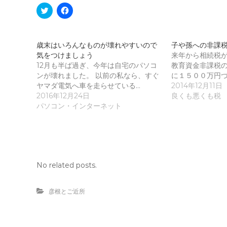
ク
F
リ
a
ッ
c
ク
e
し
b
て
o
歳末はいろんなものが壊れやすいので
子や孫への非課
T
o
気をつけましょう
w
k
来年から相続税
i
で
12月も半ば過ぎ、今年は自宅のパソコ
教育資金非課税
t
共
t
有
ンが壊れました。 以前の私なら、すぐ
に１５００万円づ
e
す
ヤマダ電気へ車を走らせている…
2014年12月11日
r
る
で
に
2016年12月24日
良くも悪くも税
共
は
パソコン・インターネット
有
ク
(
リ
新
ッ
し
ク
い
し
ウ
て
ィ
く
ン
だ
ド
さ
No related posts.
ウ
い
で
(
開
新
き
し
彦根とご近所
ま
い
す
ウ
)
ィ
ン
ド
ウ